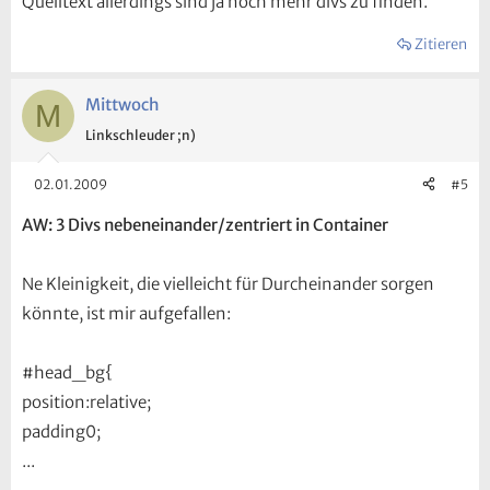
Quelltext allerdings sind ja noch mehr divs zu finden.
Zitieren
Mittwoch
M
Linkschleuder ;n)
02.01.2009
#5
AW: 3 Divs nebeneinander/zentriert in Container
Ne Kleinigkeit, die vielleicht für Durcheinander sorgen
könnte, ist mir aufgefallen:
#head_bg{
position:relative;
padding0;
...