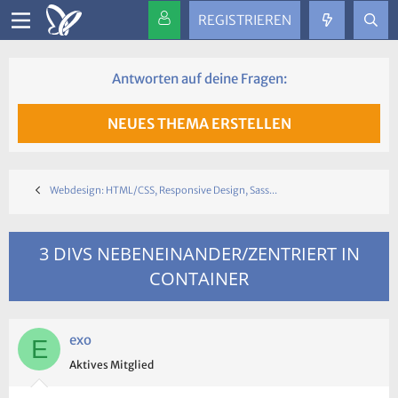
REGISTRIEREN
Antworten auf deine Fragen:
NEUES THEMA ERSTELLEN
Webdesign: HTML/CSS, Responsive Design, Sass...
3 DIVS NEBENEINANDER/ZENTRIERT IN
CONTAINER
exo
E
Aktives Mitglied