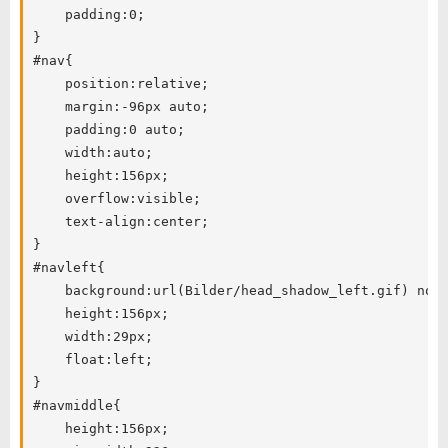
	padding:0;

}

#nav{

	position:relative;

	margin:-96px auto;

	padding:0 auto;

	width:auto;

	height:156px;

	overflow:visible;

	text-align:center;

}

#navleft{

	background:url(Bilder/head_shadow_left.gif) no-repeat right;

	height:156px;

	width:29px;

	float:left;

}

#navmiddle{

	height:156px;
