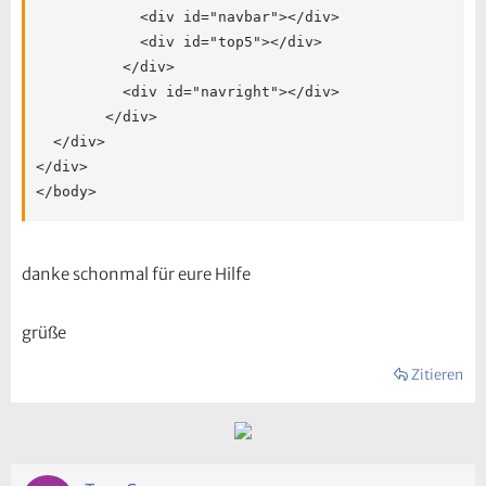
          	<div id="navbar"></div>

            <div id="top5"></div>

          </div>

          <div id="navright"></div>

        </div>

  </div>

</div>

</body>
danke schonmal für eure Hilfe
grüße
Zitieren