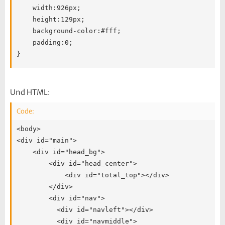
	width:926px;

	height:129px;

	background-color:#fff;

	padding:0;

}
Und HTML:
Code:
<body>

<div id="main">

	<div id="head_bg">

    	<div id="head_center">

        	<div id="total_top"></div>

        </div>

        <div id="nav">

       	  <div id="navleft"></div>

       	  <div id="navmiddle">
