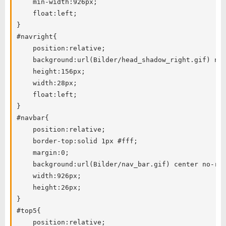
	min-width:926px;

	float:left;

}

#navright{

	position:relative;

	background:url(Bilder/head_shadow_right.gif) no-repeat left;

	height:156px;

	width:28px;

	float:left;

}

#navbar{

	position:relative;

	border-top:solid 1px #fff;

	margin:0;

	background:url(Bilder/nav_bar.gif) center no-repeat;

	width:926px;

	height:26px;

}

#top5{

	position:relative;
