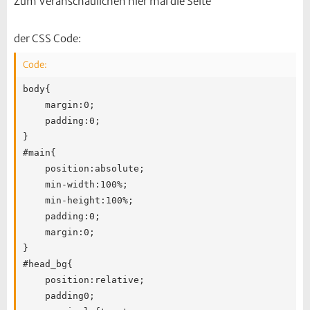
Zum Veranschaulichen hier mal die Seite
der CSS Code:
Code:
body{

	margin:0;

	padding:0;

}

#main{

	position:absolute;

	min-width:100%;

	min-height:100%;

	padding:0;

	margin:0;

}

#head_bg{

	position:relative;

	padding0;
