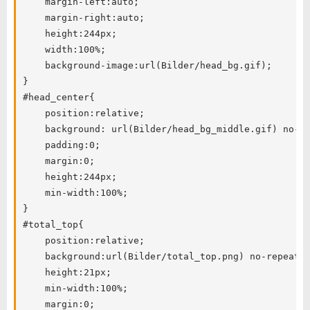
	margin-left:auto;

	margin-right:auto;

	height:244px;

	width:100%;

	background-image:url(Bilder/head_bg.gif);

}

#head_center{

	position:relative;

	background: url(Bilder/head_bg_middle.gif) no-repeat center;

	padding:0;

	margin:0;

	height:244px;

	min-width:100%;

}

#total_top{

	position:relative;

	background:url(Bilder/total_top.png) no-repeat center;

	height:21px;

	min-width:100%;

	margin:0;
