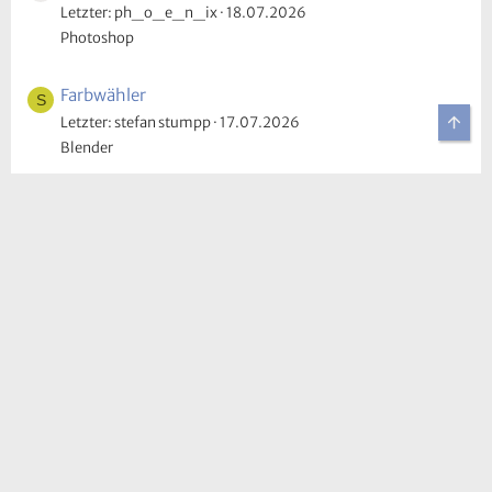
Letzter: ph_o_e_n_ix
18.07.2026
Photoshop
Farbwähler
S
Obe
Letzter: stefan stumpp
17.07.2026
Blender
Photoshop 7: Bildbearbeitung von PXL-Dateien
Letzter: KBB
17.07.2026
Photoshop
Formularfelder sehen unterschiedlich aus
B
Letzter: BDS-Oldie
13.07.2026
Acrobat
FLATRATE FÜR TUTORIALS, ASSETS,
VORLAGEN