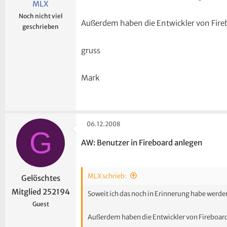
MLX
Noch nicht viel
Außerdem haben die Entwickler von Firebo
geschrieben
gruss
Mark
06.12.2008
G
AW: Benutzer in Fireboard anlegen
MLX schrieb:
Gelöschtes
Mitglied 252194
Soweit ich das noch in Erinnerung habe werd
Guest
Außerdem haben die Entwickler von Fireboard h