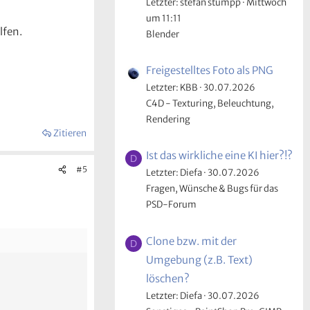
Letzter: stefan stumpp
Mittwoch
um 11:11
lfen.
Blender
Freigestelltes Foto als PNG
Letzter: KBB
30.07.2026
C4D - Texturing, Beleuchtung,
Rendering
Zitieren
Ist das wirkliche eine KI hier?!?
D
#5
Letzter: Diefa
30.07.2026
Fragen, Wünsche & Bugs für das
PSD-Forum
Clone bzw. mit der
D
Umgebung (z.B. Text)
löschen?
Letzter: Diefa
30.07.2026