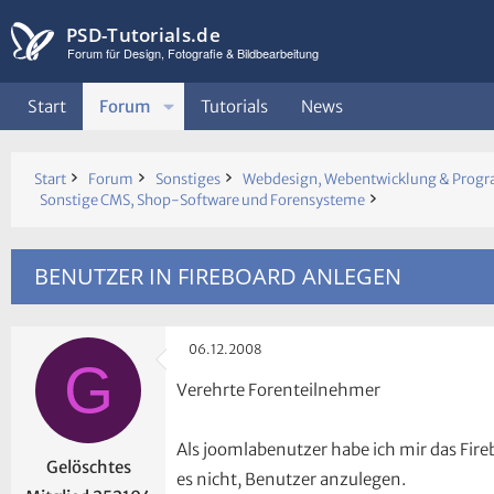
PSD-Tutorials.de
Forum für Design, Fotografie & Bildbearbeitung
Start
Forum
Tutorials
News
Start
Forum
Sonstiges
Webdesign, Webentwicklung & Prog
Sonstige CMS, Shop-Software und Forensysteme
BENUTZER IN FIREBOARD ANLEGEN
06.12.2008
G
Verehrte Forenteilnehmer
Als joomlabenutzer habe ich mir das Fire
Gelöschtes
es nicht, Benutzer anzulegen.