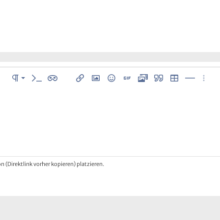
Normal
istung
Absatzformatierung
Inline-Code
Inline-Spoiler
Link einfügen
Bild einfügen
Smileys
GIF einfügen
Media
Zitat
Tabelle einfüge
Horizontal
Weite
Überschrift 1
Überschrift 2
n
Überschrift 3
 (Direktlink vorher kopieren) platzieren.