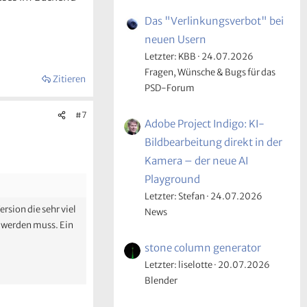
Das "Verlinkungsverbot" bei
neuen Usern
Letzter: KBB
24.07.2026
Fragen, Wünsche & Bugs für das
Zitieren
PSD-Forum
#7
Adobe Project Indigo: KI-
Bildbearbeitung direkt in der
Kamera – der neue AI
Playground
Letzter: Stefan
24.07.2026
ersion die sehr viel
News
t werden muss. Ein
stone column generator
Letzter: liselotte
20.07.2026
Blender