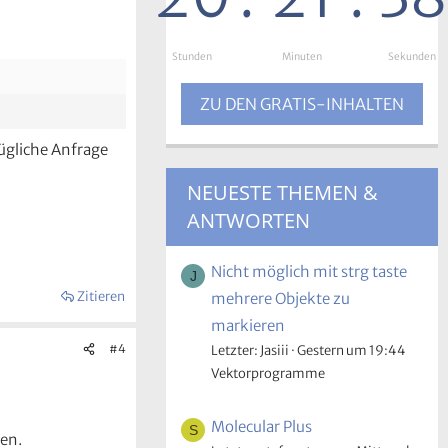
Stunden
:
Minuten
:
Sekunden
ZU DEN GRATIS-INHALTEN
zügliche Anfrage
NEUESTE THEMEN &
ANTWORTEN
Nicht möglich mit strg taste
J
Zitieren
mehrere Objekte zu
markieren
#4
Letzter: Jasiii
Gestern um 19:44
Vektorprogramme
Molecular Plus
S
en.