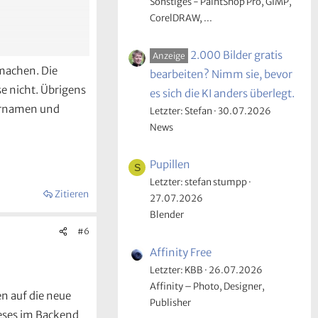
Sonstiges - PaintShop Pro, GIMP,
CorelDRAW, ...
2.000 Bilder gratis
Anzeige
 machen. Die
bearbeiten? Nimm sie, bevor
e nicht. Übrigens
es sich die KI anders überlegt.
zernamen und
Letzter: Stefan
30.07.2026
News
Pupillen
S
Letzter: stefan stumpp
Zitieren
27.07.2026
Blender
#6
Affinity Free
Letzter: KBB
26.07.2026
Affinity – Photo, Designer,
en auf die neue
Publisher
ieses im Backend