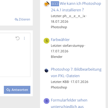
Wie kann ich Photoshop
[CC]
24.4.1 installieren ?
Letzter: ph_o_e_n_ix
Zitieren
18.07.2026
Photoshop
Farbwähler
n
e Linie einfügen
re…
Rückgängig
Weitere…
S
Letzter: stefan stumpp
17.07.2026
Blender
Photoshop 7: Bildbearbeitung
von PXL-Dateien
Letzter: KBB
17.07.2026
Photoshop
Antworten
Formularfelder sehen
B
unterschiedlich aus