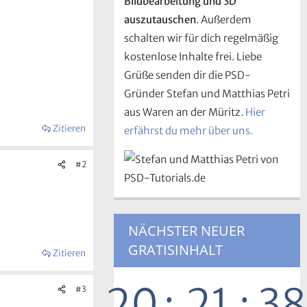
Bildbearbeitung und 3D
auszutauschen
. Außerdem
schalten wir für dich regelmäßig
kostenlose Inhalte frei. Liebe
Grüße senden dir die PSD-
Gründer Stefan und Matthias Petri
aus Waren an der Müritz.
Hier
Zitieren
erfährst du mehr über uns.
#2
NÄCHSTER NEUER
GRATISINHALT
Zitieren
20
:
21
:
37
#3