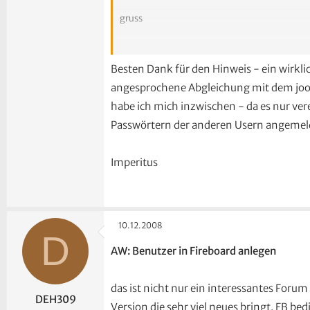
gruss
Mark
Besten Dank für den Hinweis - ein wirkl
angesprochene Abgleichung mit dem joom
habe ich mich inzwischen - da es nur ve
Passwörtern der anderen Usern angemel
Imperitus
10.12.2008
D
AW: Benutzer in Fireboard anlegen
das ist nicht nur ein interessantes Forum
DEH309
Version die sehr viel neues bringt. FB be