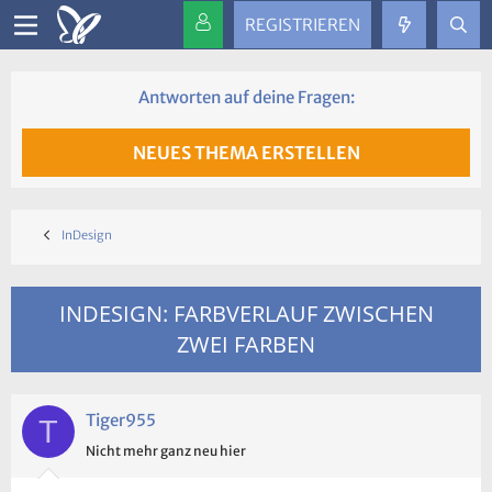
REGISTRIEREN
Antworten auf deine Fragen:
NEUES THEMA ERSTELLEN
InDesign
INDESIGN: FARBVERLAUF ZWISCHEN
ZWEI FARBEN
Tiger955
T
Nicht mehr ganz neu hier