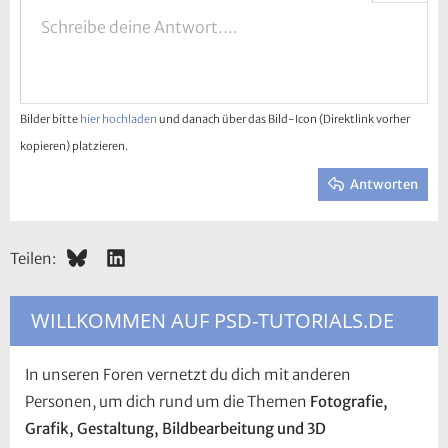
Linksbündig
9
Entwurf speichern
Nummerierte Liste
Normal
Schreibe deine Antwort....
Arial
Schriftgröße
Smileys
Wiederholen
GIF einfügen
BBCode umschalten
Textfarbe
Zitat
Formatierung entfernen
Schriftfamilie
Media
Entwürfe
Auflistung
Tabelle einfügen
Ausrichtung
Horizontale Linie einfügen
Absatzformatierung
Spoiler
Durchgestrichen
Code
Unterstrichen
Inline-Spoiler
Inline-Code
10
Entwurf löschen
Zentriert
Book Antiqua
Ungeordnete Liste
Überschrift 1
12
Courier New
Rechtsbündig
Einzug vergrößern
Überschrift 2
15
Georgia
Text ausrichten
Bilder bitte
hier hochladen
und danach über das Bild-Icon (Direktlink vorher
Einzug verkleinern
Überschrift 3
18
Tahoma
kopieren) platzieren.
22
Times New Roman
Antworten
26
Trebuchet MS
Verdana
Bluesky
LinkedIn
Teilen:
WILLKOMMEN AUF PSD-TUTORIALS.DE
In unseren Foren vernetzt du dich mit anderen
Personen, um dich rund um die Themen
Fotografie,
Grafik, Gestaltung, Bildbearbeitung und 3D