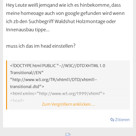
Hey Leute weiß jemqand wie ich es hinbekomme, dass
meine homeoage auch von google gefunden wird wenn
ich zb den Suchbegriff Waldshut Holzmontage oder
Innenausbau tippe...
muss ich das im head einstellen?
<!DOCTYPE html PUBLIC "-//W3C//DTD XHTML 1.0
Transitional//EN"
"http://www.w3.org/TR/xhtml1/DTD/xhtml1-
transitional.dtd">
<html xmlns="http://www.w3.org/1999/xhtml">
<head>
Zum Vergrößern anklicken....
<title>haroh</title>
<meta http-equiv="Content-Type" content="text/html;
Zitieren
charset=iso-8859-1" />
<style type="text/css">