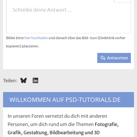
Linksbündig
9
Entwurf speichern
Nummerierte Liste
Normal
Schreibe deine Antwort....
Arial
Schriftgröße
Smileys
Wiederholen
GIF einfügen
BBCode umschalten
Textfarbe
Zitat
Formatierung entfernen
Schriftfamilie
Media
Entwürfe
Auflistung
Tabelle einfügen
Ausrichtung
Horizontale Linie einfügen
Absatzformatierung
Spoiler
Durchgestrichen
Code
Unterstrichen
Inline-Spoiler
Inline-Code
10
Entwurf löschen
Zentriert
Book Antiqua
Ungeordnete Liste
Überschrift 1
12
Courier New
Rechtsbündig
Einzug vergrößern
Überschrift 2
15
Georgia
Text ausrichten
Bilder bitte
hier hochladen
und danach über das Bild-Icon (Direktlink vorher
Einzug verkleinern
Überschrift 3
18
Tahoma
kopieren) platzieren.
22
Times New Roman
Antworten
26
Trebuchet MS
Verdana
Bluesky
LinkedIn
Teilen:
WILLKOMMEN AUF PSD-TUTORIALS.DE
In unseren Foren vernetzt du dich mit anderen
Personen, um dich rund um die Themen
Fotografie,
Grafik, Gestaltung, Bildbearbeitung und 3D