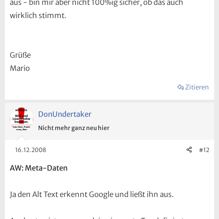
aus - bin mir aber nicht 100%ig sicher, ob das auch
wirklich stimmt.
Grüße
Mario
Zitieren
DonUndertaker
Nicht mehr ganz neu hier
16.12.2008
#12
AW: Meta-Daten
Ja den Alt Text erkennt Google und ließt ihn aus.