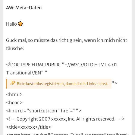
AW: Meta-Daten
Hallo
Guck mal, so müsste das richtig sein, wenn ich mich nicht
täusche:
<!DOCTYPE HTML PUBLIC "-//W3C//DTD HTML 4.01
Transitional//EN" "
">
Bitte kostenlos registrieren, damit du die Links siehst.
<html>
<head>
<link rel="shortcut icon" href="">
<!-- Copyright 2007 xxxxxx, Inc. All rights reserved. -->
<title>xxxxxx</title>