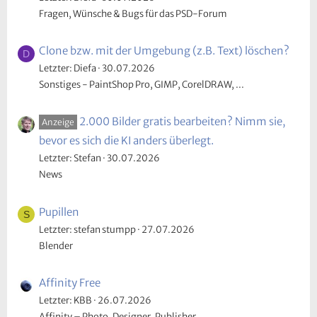
Fragen, Wünsche & Bugs für das PSD-Forum
Clone bzw. mit der Umgebung (z.B. Text) löschen?
D
Letzter: Diefa
30.07.2026
Sonstiges - PaintShop Pro, GIMP, CorelDRAW, ...
2.000 Bilder gratis bearbeiten? Nimm sie,
Anzeige
bevor es sich die KI anders überlegt.
Letzter: Stefan
30.07.2026
News
Pupillen
S
Letzter: stefan stumpp
27.07.2026
Blender
Affinity Free
Letzter: KBB
26.07.2026
Affinity – Photo, Designer, Publisher