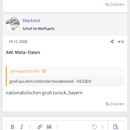
Zitieren
blackout
Schaf im Wolfspelz
19.12.2008
#16
AW: Meta-Daten
samsdad schrieb:
gruß aus dem schönsten bundesland - HESSEN
nationalistischen gruß zurück, bayern
Zitieren
Fett
Kursiv
Weitere…
Link einfügen
Bild einfügen
Weitere…
Rückgängig
Weitere…
Vorscha