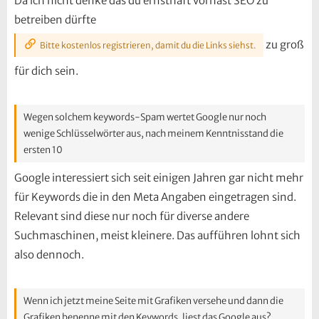
Da ich nicht denke das du ernsthaft vorhast SEO zu
betreiben dürfte
zu groß
Bitte kostenlos registrieren, damit du die Links siehst.
für dich sein.
Wegen solchem keywords-Spam wertet Google nur noch
wenige Schlüsselwörter aus, nach meinem Kenntnisstand die
ersten 10
Google interessiert sich seit einigen Jahren gar nicht mehr
für Keywords die in den Meta Angaben eingetragen sind.
Relevant sind diese nur noch für diverse andere
Suchmaschinen, meist kleinere. Das aufführen lohnt sich
also dennoch.
Wenn ich jetzt meine Seite mit Grafiken versehe und dann die
Grafiken benenne mit den Keywords, liest das Google aus?