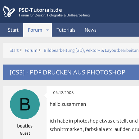
PSD-Tutorials.de
Forum für Design, Fotografie & Bildbearbeitung
Start
Forum
Tutorials
News
Start
Forum
Bildbearbeitung (2D), Vektor- & Layoutbearbeitu
[CS3] - PDF DRUCKEN AUS PHOTOSHOP
04.12.2008
B
hallo zusammen
ich habe in photoshop etwas erstellt und
beatles
schnittmarken, farbskala etc. auf den d
Guest