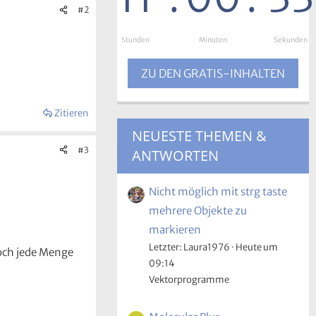
#2
Stunden
:
Minuten
:
Sekunden
ZU DEN GRATIS-INHALTEN
Zitieren
NEUESTE THEMEN &
#3
ANTWORTEN
Nicht möglich mit strg taste
mehrere Objekte zu
markieren
Letzter: Laura1976
Heute um
doch jede Menge
09:14
Vektorprogramme