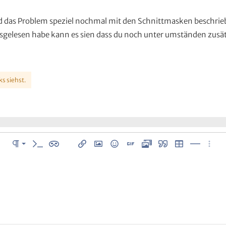
wird das Problem speziel nochmal mit den Schnittmasken beschri
usgelesen habe kann es sien dass du noch unter umständen zusät
ks siehst.
Normal
istung
Absatzformatierung
Inline-Code
Inline-Spoiler
Link einfügen
Bild einfügen
Smileys
GIF einfügen
Media
Zitat
Tabelle einfüge
Horizontal
Weite
Überschrift 1
Überschrift 2
n
Überschrift 3