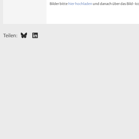
Bilder bitte
hier hochladen
und danach über das Bild-Icon
26
Trebuchet MS
Verdana
Bluesky
LinkedIn
Teilen: