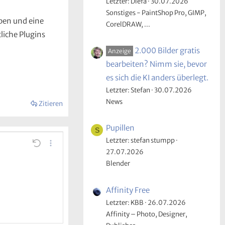
Letzter: Diefa
30.07.2026
Sonstiges - PaintShop Pro, GIMP,
eben und eine
CorelDRAW, ...
liche Plugins
2.000 Bilder gratis
Anzeige
bearbeiten? Nimm sie, bevor
es sich die KI anders überlegt.
Letzter: Stefan
30.07.2026
News
Zitieren
Pupillen
S
Letzter: stefan stumpp
n
e Linie einfügen
re…
Rückgängig
Weitere…
27.07.2026
Blender
Affinity Free
Letzter: KBB
26.07.2026
Affinity – Photo, Designer,