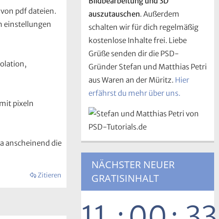
Bildbearbeitung und 3D
 von pdf dateien.
auszutauschen
. Außerdem
h einstellungen
schalten wir für dich regelmäßig
kostenlose Inhalte frei. Liebe
Grüße senden dir die PSD-
olation,
Gründer Stefan und Matthias Petri
aus Waren an der Müritz.
Hier
erfährst du mehr über uns.
mit pixeln
da anscheinend die
NÄCHSTER NEUER
Zitieren
GRATISINHALT
11
:
00
:
32