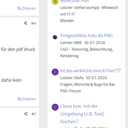
Molecular Plus
S
Letzter: stefan stumpp
Mittwoch
Zitieren
um 11:11
Blender
#4
Freigestelltes Foto als PNG
Letzter: KBB
30.07.2026
 für den pdf druck
C4D - Texturing, Beleuchtung,
Rendering
Ist das wirkliche eine KI hier?!?
D
Letzter: Diefa
30.07.2026
a dafür kein
Fragen, Wünsche & Bugs für das
PSD-Forum
Zitieren
Clone bzw. mit der
D
Umgebung (z.B. Text)
#5
löschen?