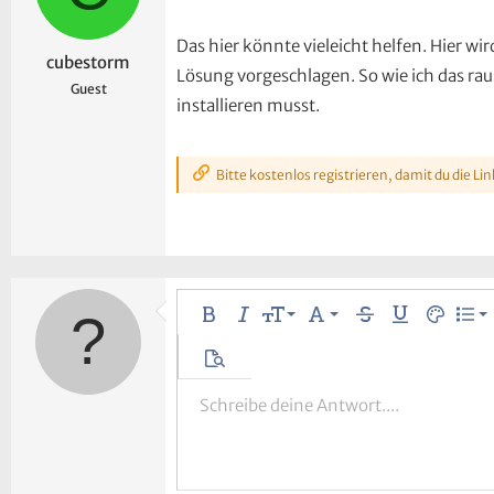
Das hier könnte vieleicht helfen. Hier 
cubestorm
Lösung vorgeschlagen. So wie ich das ra
Guest
installieren musst.
Bitte kostenlos registrieren, damit du die Lin
9
Nummerierte Liste
Arial
Fett
Kursiv
Schriftgröße
Schriftfamilie
Durchgestrichen
Unterstrichen
Textfarbe
Aufl
10
Book Antiqua
Ungeordnete Liste
Vorschau
12
Courier New
Einzug vergrößern
Entwurf speicher
Schreibe deine Antwort....
Spoiler
Wiederholen
Code
Formatierung entfernen
BBCode umschalten
Entwürfe
15
Georgia
Einzug verkleinern
Entwurf löschen
18
Tahoma
22
Times New Roman