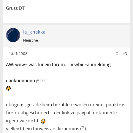
Gruss DT
la_chakka
Neusche
16.11.2008
#3
AW: wow- was für ein forum... newbie-anmeldung
dankööööööö
DT
@
übrigens, gerade beim bezahlen-wollen meiner punkte ist
firefox abgeschmiert... der link zu paypal funktinierte
irgendwie nicht.
vielleicht ein hinweis an die admins (?)....