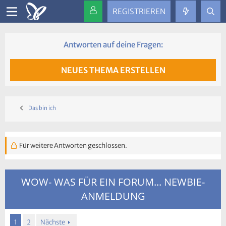
REGISTRIEREN
Antworten auf deine Fragen:
NEUES THEMA ERSTELLEN
Das bin ich
Für weitere Antworten geschlossen.
WOW- WAS FÜR EIN FORUM... NEWBIE-
ANMELDUNG
1
2
Nächste