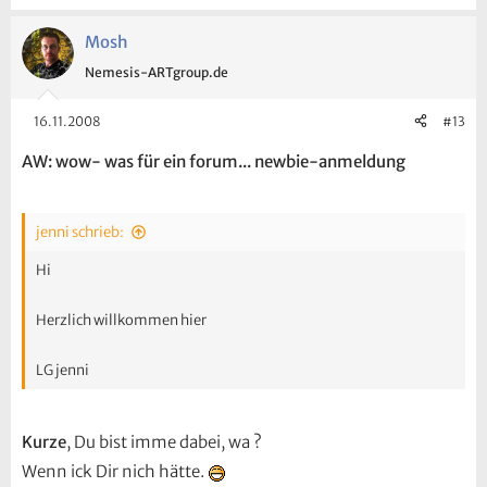
Mosh
Nemesis-ARTgroup.de
16.11.2008
#13
AW: wow- was für ein forum... newbie-anmeldung
jenni schrieb:
Hi
Herzlich willkommen hier
LG jenni
Kurze
, Du bist imme dabei, wa ?
Wenn ick Dir nich hätte.