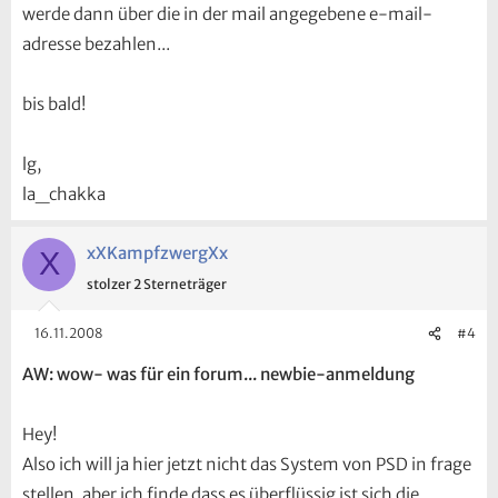
werde dann über die in der mail angegebene e-mail-
adresse bezahlen...
bis bald!
lg,
la_chakka
xXKampfzwergXx
X
stolzer 2 Sterneträger
16.11.2008
#4
AW: wow- was für ein forum... newbie-anmeldung
Hey!
Also ich will ja hier jetzt nicht das System von PSD in frage
stellen, aber ich finde dass es überflüssig ist sich die