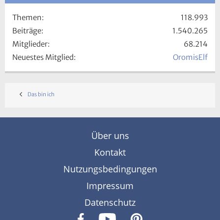
Themen
118.993
Beiträge
1.540.265
Mitglieder
68.214
Neuestes Mitglied
OromisElf
Das bin ich
Über uns
Kontakt
Nutzungsbedingungen
Impressum
Datenschutz
F
Y
P