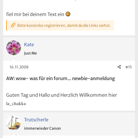
10%?
oder gibt es dann woanders 10%...?
fiel mir bei deinem Text ein
sorry für die vielen fragen... will nicht raffen, nur sparen, da doch noch
azubine mit wenig kohle...
Bitte kostenlos registrieren, damit du die Links siehst.
liebe grüße,
la_chakka
Kate
Just Me
16.11.2008
#15
AW: wow- was für ein forum... newbie-anmeldung
Guten Tag und Hallo und Herzlich Willkommen hier
la_chakka
Trutscherle
immerwieder Canon