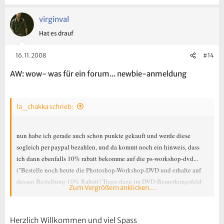
virginval
Hat es drauf
16.11.2008
#14
AW: wow- was für ein forum... newbie-anmeldung
la_chakka schrieb:
nun habe ich gerade auch schon punkte gekauft und werde diese
sogleich per paypal bezahlen, und da kommt noch ein hinweis, dass
ich dann ebenfalls 10% rabatt bekomme auf die ps-workshop-dvd...
("Bestelle noch heute die Photoshop-Workshop-DVD und erhalte auf
dessen Bestellung 10% Rabatt! Trage dazu im DVD-Bemerkungsfeld
Zum Vergrößern anklicken....
genau das ein: 10% Rabatt für Punktekäufer")
bekomme ich dann insg. 20% rabatt.... oder mehr - denn ich bin ja neu
und habe ebenfalls punkte gekauft.... oder gilt das nur einmal mit den
Herzlich Willkommen und viel Spass