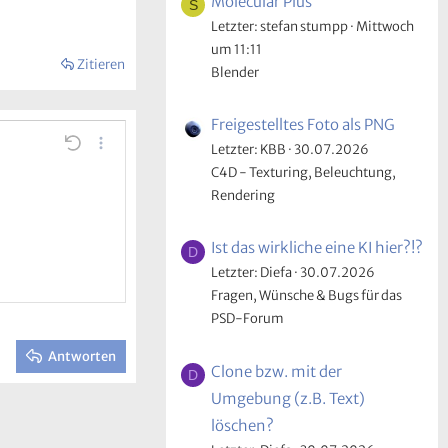
Molecular Plus
S
Letzter: stefan stumpp
Mittwoch
um 11:11
Zitieren
Blender
Freigestelltes Foto als PNG
n
e Linie einfügen
re…
Rückgängig
Weitere…
Letzter: KBB
30.07.2026
C4D - Texturing, Beleuchtung,
Rendering
Ist das wirkliche eine KI hier?!?
D
Letzter: Diefa
30.07.2026
Fragen, Wünsche & Bugs für das
PSD-Forum
Antworten
Clone bzw. mit der
D
Umgebung (z.B. Text)
löschen?