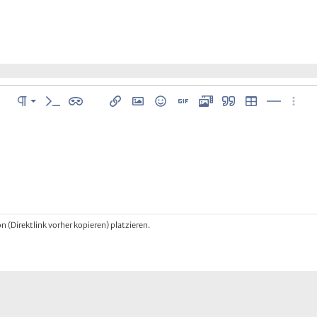
Normal
istung
Absatzformatierung
Inline-Code
Inline-Spoiler
Link einfügen
Bild einfügen
Smileys
GIF einfügen
Media
Zitat
Tabelle einfüge
Horizontal
Weite
Überschrift 1
Überschrift 2
n
Überschrift 3
 (Direktlink vorher kopieren) platzieren.