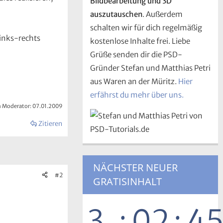
Bildbearbeitung und 3D
auszutauschen
. Außerdem
schalten wir für dich regelmäßig
links-rechts
kostenlose Inhalte frei. Liebe
Grüße senden dir die PSD-
Gründer Stefan und Matthias Petri
aus Waren an der Müritz.
Hier
erfährst du mehr über uns.
m Moderator:
07.01.2009
Zitieren
NÄCHSTER NEUER
#2
GRATISINHALT
3
:
02
:
4