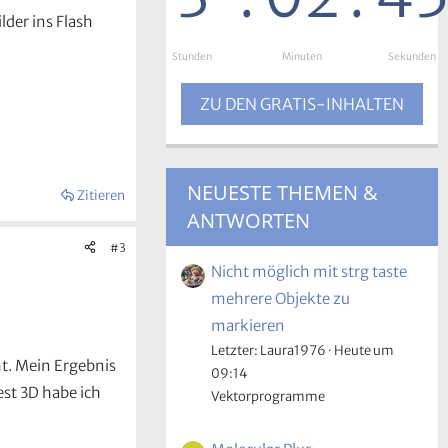
lder ins Flash
Stunden
:
Minuten
:
Sekunden
ZU DEN GRATIS-INHALTEN
NEUESTE THEMEN &
Zitieren
ANTWORTEN
#3
Nicht möglich mit strg taste
mehrere Objekte zu
markieren
Letzter: Laura1976
Heute um
ht. Mein Ergebnis
09:14
est 3D habe ich
Vektorprogramme