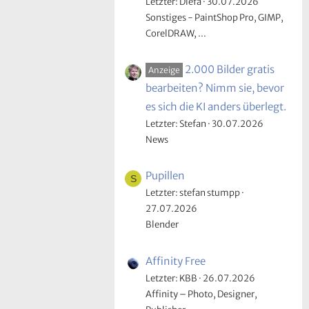
Letzter: Diefa
30.07.2026
Sonstiges - PaintShop Pro, GIMP,
CorelDRAW, ...
2.000 Bilder gratis
Anzeige
bearbeiten? Nimm sie, bevor
es sich die KI anders überlegt.
Letzter: Stefan
30.07.2026
News
Pupillen
S
Letzter: stefan stumpp
27.07.2026
Blender
Affinity Free
Letzter: KBB
26.07.2026
Affinity – Photo, Designer,