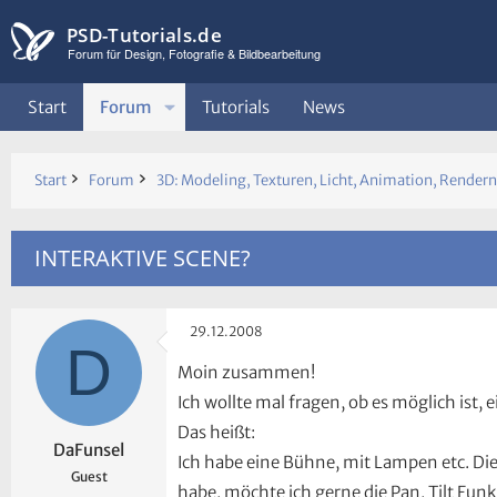
PSD-Tutorials.de
Forum für Design, Fotografie & Bildbearbeitung
Start
Forum
Tutorials
News
Start
Forum
3D: Modeling, Texturen, Licht, Animation, Rendern
INTERAKTIVE SCENE?
29.12.2008
D
Moin zusammen!
Ich wollte mal fragen, ob es möglich ist, e
Das heißt:
DaFunsel
Ich habe eine Bühne, mit Lampen etc. Die
Guest
habe, möchte ich gerne die Pan, Tilt Fun