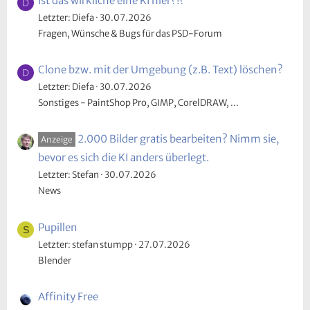
Ist das wirkliche eine KI hier?!?
D
Letzter: Diefa
30.07.2026
Fragen, Wünsche & Bugs für das PSD-Forum
Clone bzw. mit der Umgebung (z.B. Text) löschen?
D
Letzter: Diefa
30.07.2026
Sonstiges - PaintShop Pro, GIMP, CorelDRAW, ...
2.000 Bilder gratis bearbeiten? Nimm sie,
Anzeige
bevor es sich die KI anders überlegt.
Letzter: Stefan
30.07.2026
News
Pupillen
S
Letzter: stefan stumpp
27.07.2026
Blender
Affinity Free