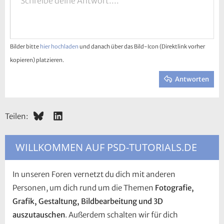
Schreibe deine Antwort....
Schriftgröße
Smileys
Wiederholen
GIF einfügen
BBCode umschalten
Textfarbe
Zitat
Formatierung entfernen
Schriftfamilie
Media
Entwürfe
Auflistung
Tabelle einfügen
Ausrichtung
Horizontale Linie einfügen
Absatzformatierung
Spoiler
Durchgestrichen
Code
Unterstrichen
Inline-Spoiler
Inline-Code
10
Entwurf löschen
Zentriert
Book Antiqua
Ungeordnete Liste
Überschrift 1
12
Courier New
Rechtsbündig
Einzug vergrößern
Überschrift 2
15
Georgia
Text ausrichten
Bilder bitte
hier hochladen
und danach über das Bild-Icon (Direktlink vorher
Einzug verkleinern
Überschrift 3
18
Tahoma
kopieren) platzieren.
22
Times New Roman
Antworten
26
Trebuchet MS
Verdana
Bluesky
LinkedIn
Teilen:
WILLKOMMEN AUF PSD-TUTORIALS.DE
In unseren Foren vernetzt du dich mit anderen
Personen, um dich rund um die Themen
Fotografie,
Grafik, Gestaltung, Bildbearbeitung und 3D
auszutauschen
. Außerdem schalten wir für dich