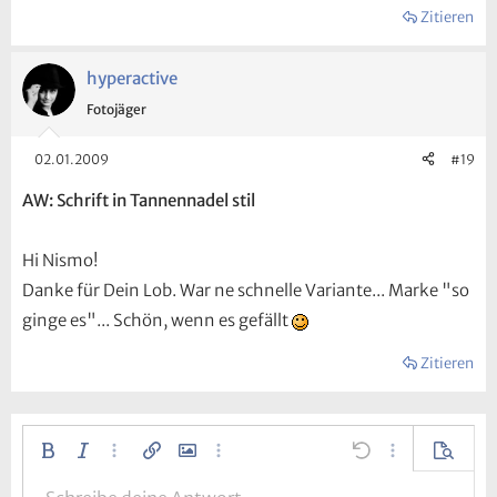
Zitieren
hyperactive
Fotojäger
02.01.2009
#19
AW: Schrift in Tannennadel stil
Hi Nismo!
Danke für Dein Lob. War ne schnelle Variante... Marke "so
ginge es"... Schön, wenn es gefällt
Zitieren
Fett
Kursiv
Weitere…
Link einfügen
Bild einfügen
Weitere…
Rückgängig
Weitere…
Vorscha
Linksbündig
9
Entwurf speichern
Nummerierte Liste
Normal
Arial