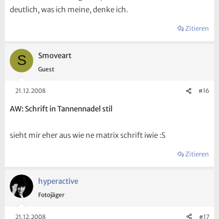
deutlich, was ich meine, denke ich.
Zitieren
Smoveart
S
Guest
21.12.2008
#16
AW: Schrift in Tannennadel stil
sieht mir eher aus wie ne matrix schrift iwie :S
Zitieren
hyperactive
Fotojäger
21.12.2008
#17